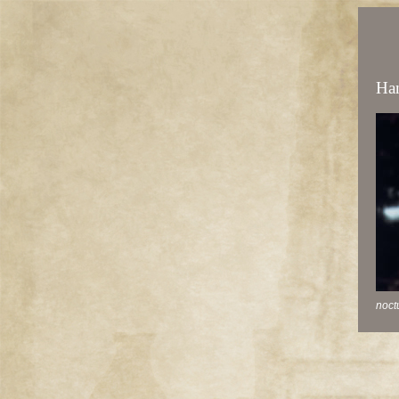
Ha
noct