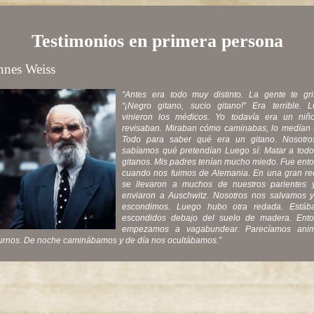
Testimonios en primera persona
nnes Weiss
“Antes era todo muy distinto. La gente te gri
“¡Negro gitano, sucio gitano!” Era terrible. 
vinieron los médicos. Yo todavía era un niñ
revisaban. Miraban cómo caminabas, lo medían 
Todo para saber qué era un gitano. Nosotro
sabíamos qué pretendían Luego sí: Matar a todo
gitanos. Mis padres tenían mucho miedo. Fue ent
cuando nos fuimos de Alemania. En una gran r
se llevaron a muchos de nuestros parientes 
enviaron a Auschwitz. Nosotros nos salvamos 
escondimos. Luego hubo otra redada. Estáb
escondidos debajo del suelo de madera. Ent
empezamos a vagabundear. Parecíamos anim
urnos. De noche caminábamos y de día nos ocultábamos.”