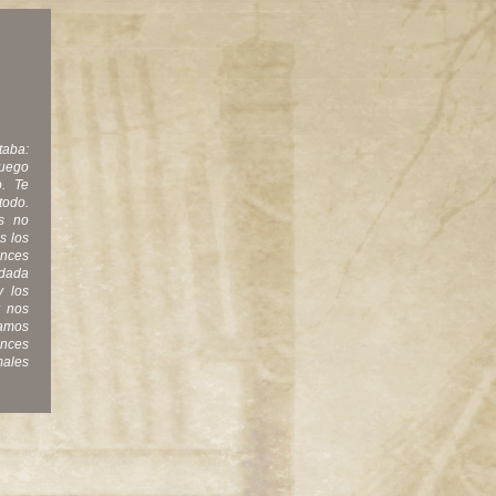
taba:
Luego
o. Te
todo.
s no
s los
onces
edada
y los
y nos
amos
onces
ales