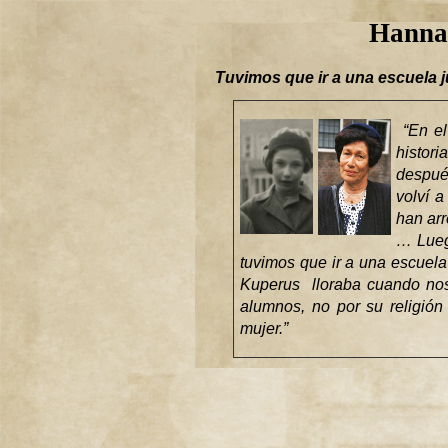
Hanna
Tuvimos que ir a una escuela j
“En el
histor
después
volví a
han arr
… Lueg
tuvimos que ir a una escuela 
Kuperus lloraba cuando nos
alumnos, no por su religió
mujer.”