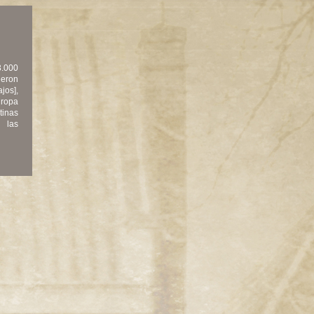
3.000
ueron
jos],
uropa
tinas
 las