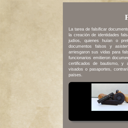
F
La tarea de falsificar document
la creación de identidades fal
judíos, quienes huían o pret
documentos falsos y asiste
arriesgaron sus vidas para fa
funcionarios emitieron documen
certificados de bautismo, y a
visados o pasaportes, contrari
países.