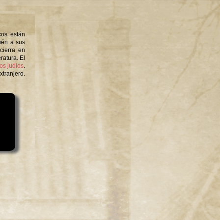
cos están
ién a sus
cierra en
ratura. El
os judíos
.
xtranjero.