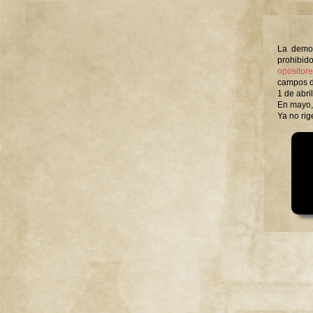
La democ
prohibid
opositore
campos de
1 de abri
En mayo, 
Ya no ri